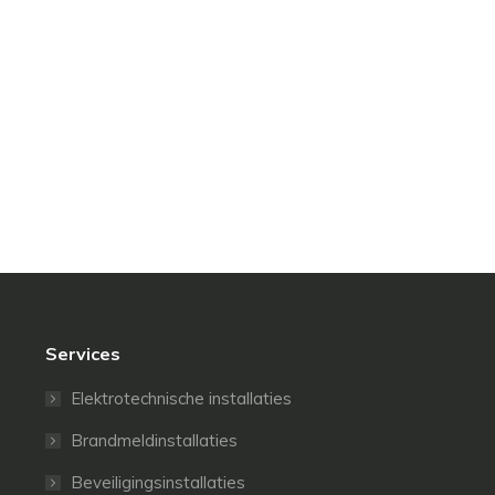
Services
Elektrotechnische installaties
Brandmeldinstallaties
Beveiligingsinstallaties