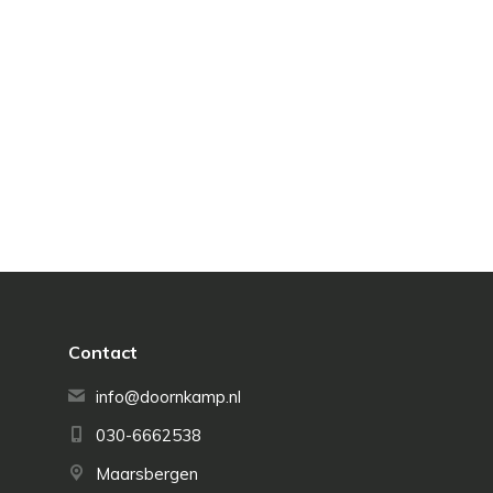
Contact
info@doornkamp.nl
030-6662538
Maarsbergen