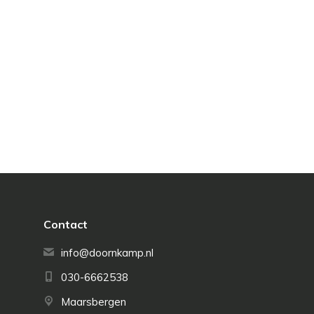
Contact
info@doornkamp.nl
030-6662538
Maarsbergen