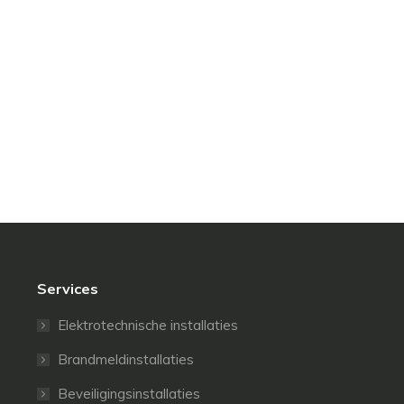
Services
Elektrotechnische installaties
Brandmeldinstallaties
Beveiligingsinstallaties